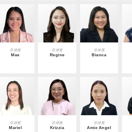
READ MORE
READ MORE
READ MORE
R
菲律賓
菲律賓
菲律賓
Mae
Regine
Bianca
READ MORE
READ MORE
READ MORE
R
菲律賓
菲律賓
菲律賓
Mariel
Krizzia
Amie Angel