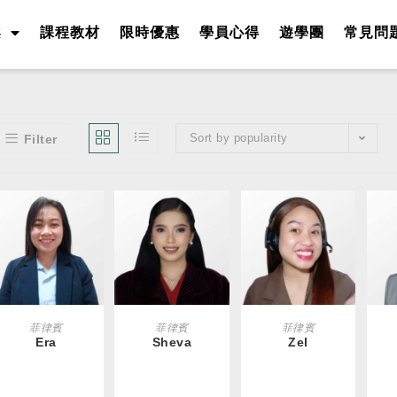
案
課程教材
限時優惠
學員心得
遊學團
常見問
Sort by popularity
Filter
READ MORE
READ MORE
READ MORE
R
菲律賓
菲律賓
菲律賓
Era
Sheva
Zel