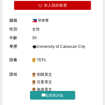
加入我的最愛
免費體驗
菲律賓
國籍
性別
女性
年齡
30
學歷
University of Caloocan City
證書
TEFL
課程
初階英文
兒童英文
旅遊英文
點我看評論