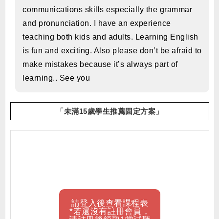
communications skills especially the grammar
and pronunciation. I have an experience
teaching both kids and adults. Learning English
is fun and exciting. Also please don’t be afraid to
make mistakes because it’s always part of
learning.. See you
「未滿15歲學生推薦固定方案」
請登入後查看課程表
*若還沒有註冊會員，