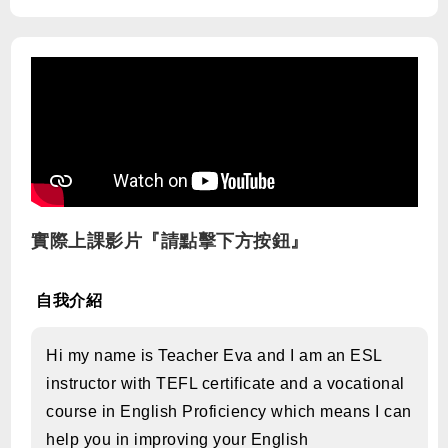
實際上課影片『請點擊下方按鈕』
自我介紹
Hi my name is Teacher Eva and I am an ESL
instructor with TEFL certificate and a vocational
course in English Proficiency which means I can
help you in improving your English