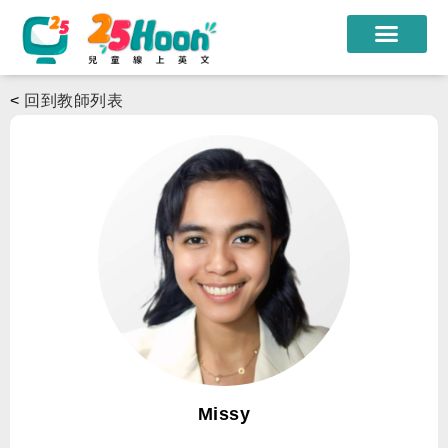
我們的老師
<
回到教師列表
課程方案
課程教材
限時優惠
學員心得
遊學團
常見問題
登入
Missy
註冊