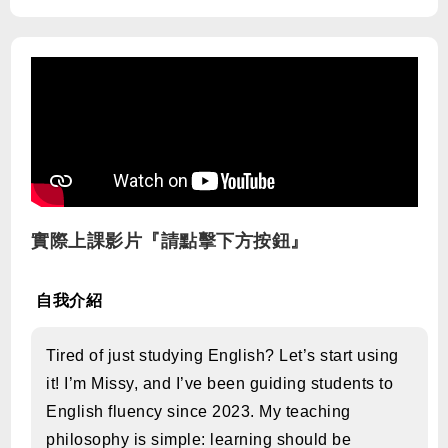
實際上課影片『請點擊下方按鈕』
自我介紹
Tired of just studying English? Let’s start using
it! I’m Missy, and I’ve been guiding students to
English fluency since 2023. My teaching
philosophy is simple: learning should be