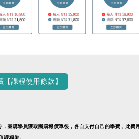
讀【課程使用條款】
劵
，團購學員獲取團購報價單後，各自支付自己的學費
，
此費
值課程
劵
。