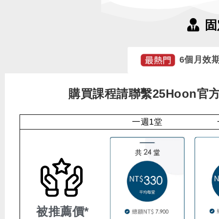
固
6個月效
購買課程請聯繫25Hoon官方L
一週1堂
被推薦價*