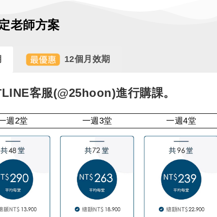
定老師方案
期
12個月效期
INE客服(@25hoon)進行購課。
一週2堂
一週3堂
一週4堂