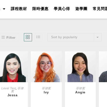
案
課程教材
限時優惠
學員心得
遊學團
常見問
Sort by popularity
Filter
READ MORE
READ MORE
READ MORE
R
Level Test
,
菲律
菲律賓
菲律賓
賓
Ivy
Angie
Jessa