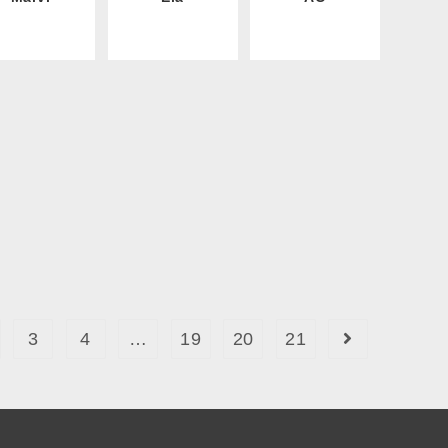
3
4
…
19
20
21