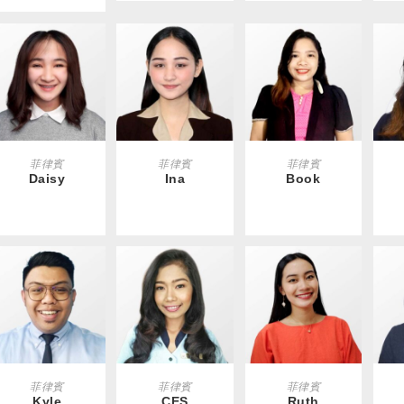
READ MORE
READ MORE
READ MORE
R
菲律賓
菲律賓
菲律賓
Daisy
Ina
Book
READ MORE
READ MORE
READ MORE
R
菲律賓
菲律賓
菲律賓
Kyle
CES
Ruth