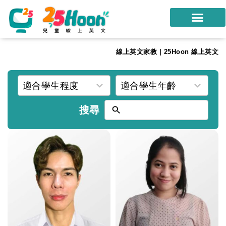
我們的老師
線上英文家教 | 25Hoon 線上英文
課程方案
3
3
適合學生程度
適合學生年齡
課程教材
results
results
搜尋
限時優惠
available
available
學員心得
遊學團
常見問題
登入
註冊