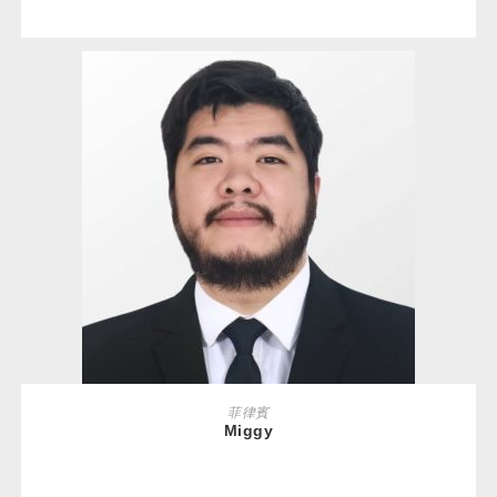
READ MORE
菲律賓
Miggy