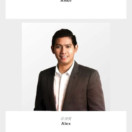
Amor
READ MORE
菲律賓
Alex