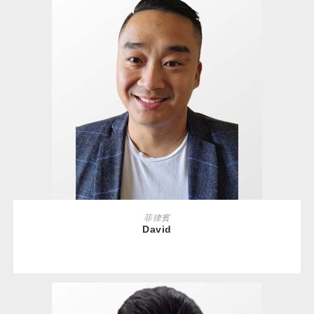
READ MORE
菲律賓
David