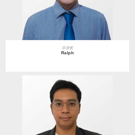
READ MORE
菲律賓
Ralph