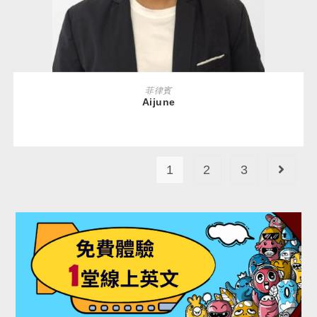
READ MORE
菲律賓
Aijune
1
2
3