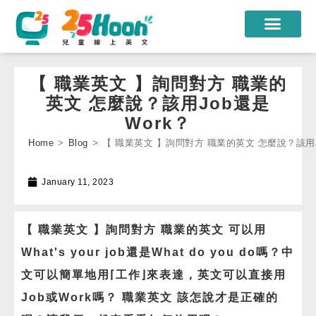
我們的老師
【 職業英文 】詢問對方 職業的
課程方案
英文 怎麼說？該用Job還是
Work？
課程教材
Home
>
Blog
>
【 職業英文 】詢問對方 職業的英文 怎麼說？該用J
限時優惠
January 11, 2023
學員心得
遊學團
【 職業英文 】詢問對方 職業的英文 可以用
常見問題
What's your job還是What do you do嗎？中
文可以簡單地用⌈工作⌋來表達，英文可以直接用
登入
Job或Work嗎？ 職業英文 該怎說才是正確的
註冊