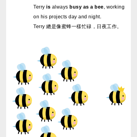
Terry
is
always
busy as a bee
, working
on his projects day and night.
Terry 總是像蜜蜂一樣忙碌，日夜工作。