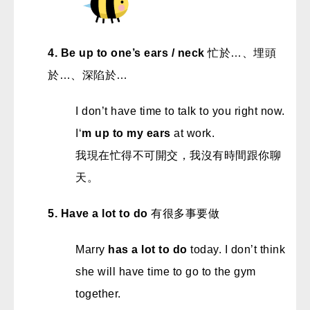
4. Be up to one’s ears / neck
忙於…、埋頭
於…、深陷於…
I don’t have time to talk to you right now.
I‘
m up to my ears
at work.
我現在忙得不可開交，我沒有時間跟你聊
天。
5. Have a lot to do
有很多事要做
Marry
has a lot to do
today. I don’t think
she will have time to go to the gym
together.