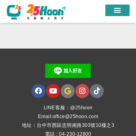
我們的老師
A
課程方案
l
課程教材
t
限時優惠
e
r
學員心得
n
遊學團
a
常見問題
t
LINE客服：@25hoon
Email:office@25hoon.com
i
登入
地址：台中市西區忠明南路303號10樓之3
v
註冊
電話 : 04-230-12800