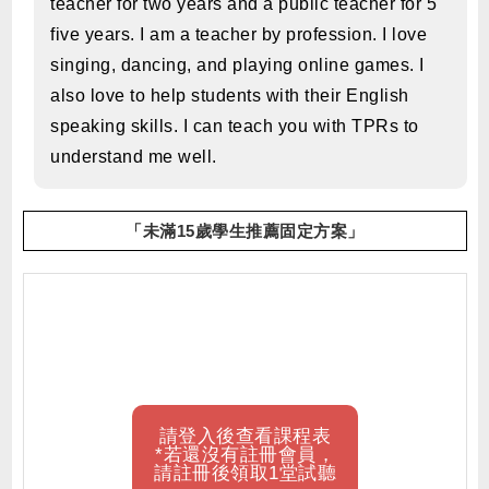
teacher for two years and a public teacher for 5
five years. I am a teacher by profession. I love
singing, dancing, and playing online games. I
also love to help students with their English
speaking skills. I can teach you with TPRs to
understand me well.
「未滿15歲學生推薦固定方案」
請登入後查看課程表
*若還沒有註冊會員，
請註冊後領取1堂試聽