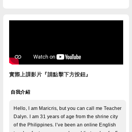
實際上課影片『請點擊下方按鈕』
自我介紹
Hello, I am Maricris, but you can call me Teacher
Dalyn. I am 31 years of age from the shrine city
of the Philippines. I’ve been an online English