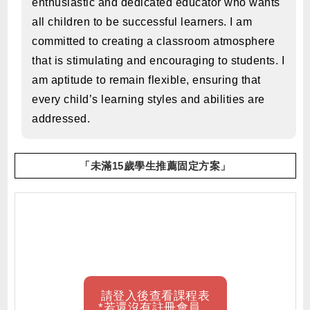
enthusiastic and dedicated educator who wants
all children to be successful learners. I am
committed to creating a classroom atmosphere
that is stimulating and encouraging to students. I
am aptitude to remain flexible, ensuring that
every child’s learning styles and abilities are
addressed.
「未滿15歲學生推薦固定方案」
請登入後查看課程表
*若還沒有註冊會員，