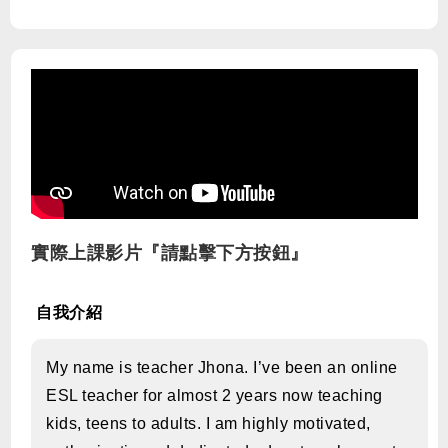
實際上課影片『請點擊下方按鈕』
自我介紹
My name is teacher Jhona. I’ve been an online
ESL teacher for almost 2 years now teaching
kids, teens to adults. I am highly motivated,