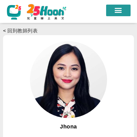
我們的老師
<
回到教師列表
課程方案
課程教材
限時優惠
學員心得
遊學團
常見問題
登入
Jhona
註冊