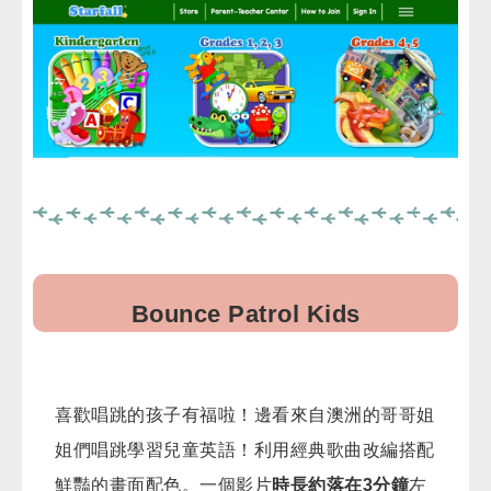
Bounce Patrol Kids
喜歡唱跳的孩子有福啦！邊看來自澳洲的哥哥姐
姐們唱跳學習兒童英語！利用經典歌曲改編搭配
鮮豔的畫面配色。一個影片
時長約落在3分鐘
左