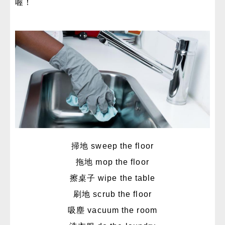
喔！
掃地 sweep the floor
拖地 mop the floor
擦桌子
wipe the table
刷地 scrub the floor
吸塵 vacuum the room