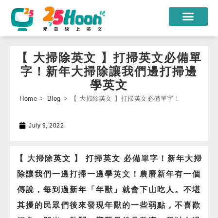
我們的老師
【 大掃除英文 】打掃英文必備單
課程方案
字！新年大掃除讓我們邊打掃邊
學英文
課程教材
Home
>
Blog
>
【 大掃除英文 】打掃英文必備單字！
限時優惠
July 9, 2022
學員心得
遊學團
【 大掃除英文 】 打掃英文 必備單字！新年大掃
常見問題
除讓我們一邊打掃一邊學英文！農曆新年有一個
傳說，每到過新年「年獸」就會下山吃人。不堪
登入
其擾的民眾們後來發現年獸的一些弱點，不喜歡
註冊