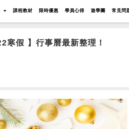
案
課程教材
限時優惠
學員心得
遊學團
常見問
2022寒假 】行事曆最新整理！
！