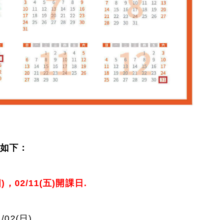
理如下：
四)，02/11(五)開課日.
1/02(日)